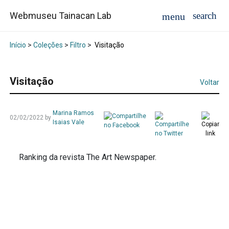
Webmuseu Tainacan Lab
Início
>
Coleções
>
Filtro
>
Visitação
Visitação
Voltar
Marina Ramos
02/02/2022
by
Isaias Vale
Ranking da revista The Art Newspaper.