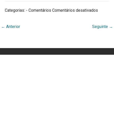
Categorias: - Comentários
Comentários desativados
←
Anterior
Seguinte
→
Webmuseu Tainacan Lab
Portal Didático desenvolvido por Ana Cecília Rocha
Veiga
Orgulhosamente desenvolvido por
WordPress
e
Tainacan
.