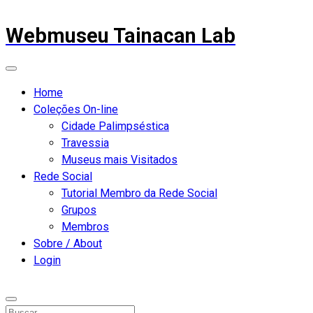
Webmuseu Tainacan Lab
Home
Coleções On-line
Cidade Palimpséstica
Travessia
Museus mais Visitados
Rede Social
Tutorial Membro da Rede Social
Grupos
Membros
Sobre / About
Login