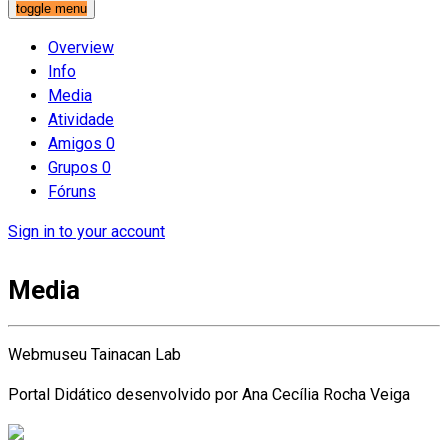
toggle menu
Overview
Info
Media
Atividade
Amigos
0
Grupos
0
Fóruns
Sign in to your account
Media
Webmuseu Tainacan Lab
Portal Didático desenvolvido por Ana Cecília Rocha Veiga