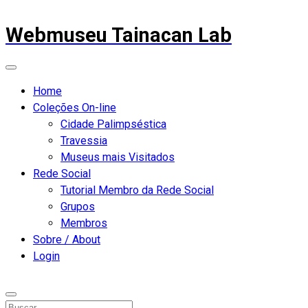
Webmuseu Tainacan Lab
Home
Coleções On-line
Cidade Palimpséstica
Travessia
Museus mais Visitados
Rede Social
Tutorial Membro da Rede Social
Grupos
Membros
Sobre / About
Login