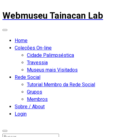
Webmuseu Tainacan Lab
Home
Coleções On-line
Cidade Palimpséstica
Travessia
Museus mais Visitados
Rede Social
Tutorial Membro da Rede Social
Grupos
Membros
Sobre / About
Login