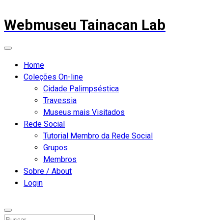
Webmuseu Tainacan Lab
Home
Coleções On-line
Cidade Palimpséstica
Travessia
Museus mais Visitados
Rede Social
Tutorial Membro da Rede Social
Grupos
Membros
Sobre / About
Login