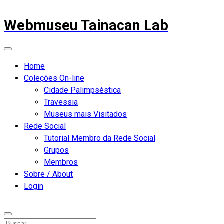
Webmuseu Tainacan Lab
Home
Coleções On-line
Cidade Palimpséstica
Travessia
Museus mais Visitados
Rede Social
Tutorial Membro da Rede Social
Grupos
Membros
Sobre / About
Login