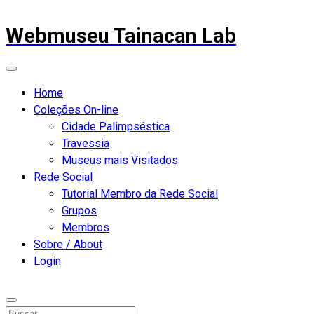
Webmuseu Tainacan Lab
Home
Coleções On-line
Cidade Palimpséstica
Travessia
Museus mais Visitados
Rede Social
Tutorial Membro da Rede Social
Grupos
Membros
Sobre / About
Login