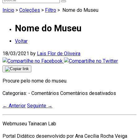
Início
>
Coleções
>
Filtro
>
Nome do Museu
Nome do Museu
Voltar
18/03/2021
by
Lais Flor de Oliveira
Procure pelo nome do museu.
em
Categorias: - Comentários
Comentários desativados
Nome
←
Anterior
Seguinte
→
do
Museu
Webmuseu Tainacan Lab
Portal Didático desenvolvido por Ana Cecília Rocha Veiga