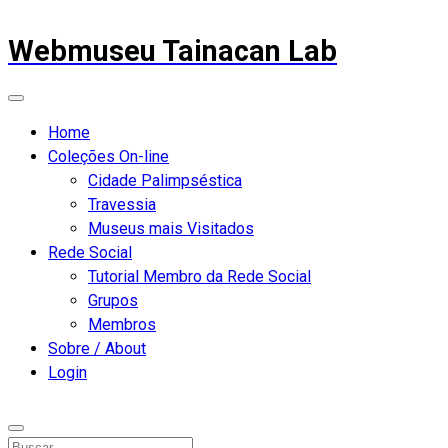
Webmuseu Tainacan Lab
Home
Coleções On-line
Cidade Palimpséstica
Travessia
Museus mais Visitados
Rede Social
Tutorial Membro da Rede Social
Grupos
Membros
Sobre / About
Login