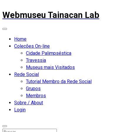
Webmuseu Tainacan Lab
Home
Coleções On-line
Cidade Palimpséstica
Travessia
Museus mais Visitados
Rede Social
Tutorial Membro da Rede Social
Grupos
Membros
Sobre / About
Login