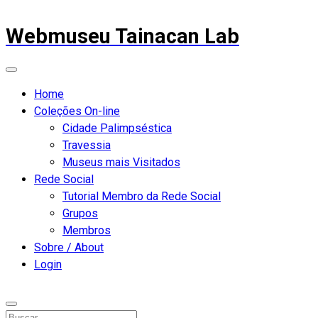
Webmuseu Tainacan Lab
Home
Coleções On-line
Cidade Palimpséstica
Travessia
Museus mais Visitados
Rede Social
Tutorial Membro da Rede Social
Grupos
Membros
Sobre / About
Login