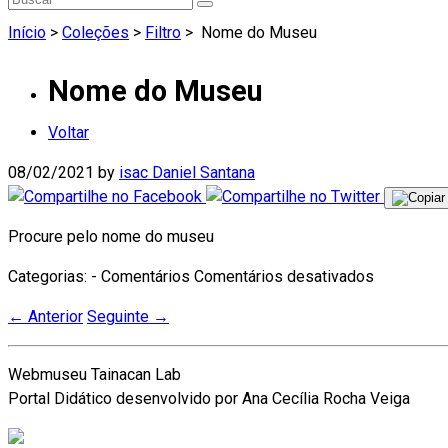
Início
>
Coleções
>
Filtro
>
Nome do Museu
Nome do Museu
Voltar
08/02/2021
by
isac Daniel Santana
Procure pelo nome do museu
em
Categorias: - Comentários
Comentários desativados
Nome
←
Anterior
Seguinte
→
do
Museu
Webmuseu Tainacan Lab
Portal Didático desenvolvido por Ana Cecília Rocha Veiga