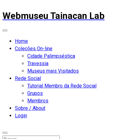
Webmuseu Tainacan Lab
Home
Coleções On-line
Cidade Palimpséstica
Travessia
Museus mais Visitados
Rede Social
Tutorial Membro da Rede Social
Grupos
Membros
Sobre / About
Login