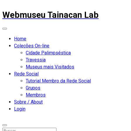
Webmuseu Tainacan Lab
Home
Coleções On-line
Cidade Palimpséstica
Travessia
Museus mais Visitados
Rede Social
Tutorial Membro da Rede Social
Grupos
Membros
Sobre / About
Login