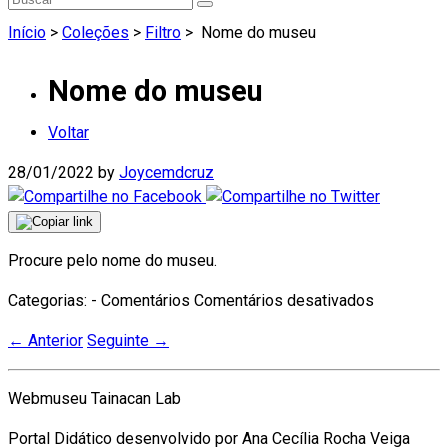
Início
>
Coleções
>
Filtro
>
Nome do museu
Nome do museu
Voltar
28/01/2022
by
Joycemdcruz
Procure pelo nome do museu.
em
Categorias: - Comentários
Comentários desativados
Nome
←
Anterior
Seguinte
→
do
museu
Webmuseu Tainacan Lab
Portal Didático desenvolvido por Ana Cecília Rocha Veiga