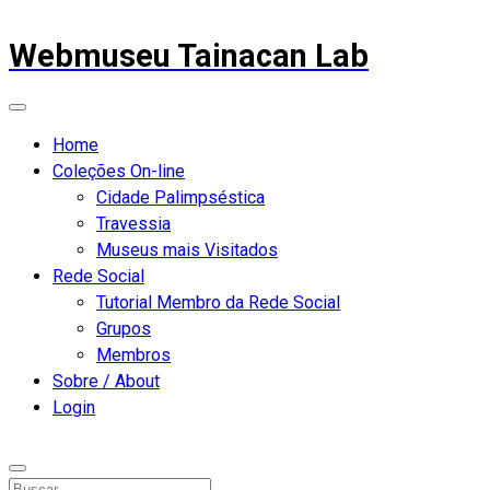
Webmuseu Tainacan Lab
Home
Coleções On-line
Cidade Palimpséstica
Travessia
Museus mais Visitados
Rede Social
Tutorial Membro da Rede Social
Grupos
Membros
Sobre / About
Login