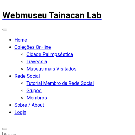
Webmuseu Tainacan Lab
Home
Coleções On-line
Cidade Palimpséstica
Travessia
Museus mais Visitados
Rede Social
Tutorial Membro da Rede Social
Grupos
Membros
Sobre / About
Login