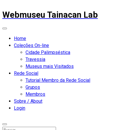
Webmuseu Tainacan Lab
Home
Coleções On-line
Cidade Palimpséstica
Travessia
Museus mais Visitados
Rede Social
Tutorial Membro da Rede Social
Grupos
Membros
Sobre / About
Login