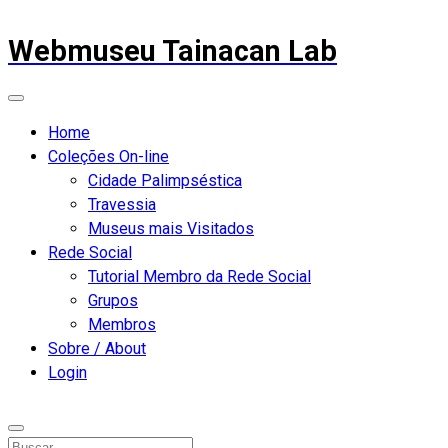
Webmuseu Tainacan Lab
Home
Coleções On-line
Cidade Palimpséstica
Travessia
Museus mais Visitados
Rede Social
Tutorial Membro da Rede Social
Grupos
Membros
Sobre / About
Login