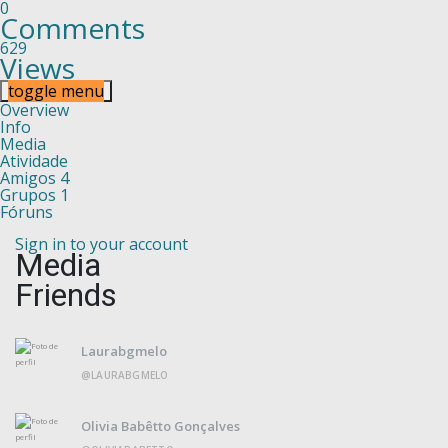
0
Comments
629
Views
toggle menu
Overview
Info
Media
Atividade
Amigos
4
Grupos
1
Fóruns
Sign in to your account
Media
Friends
Laurabgmelo
@LAURABGMELO
Olivia Babêtto Gonçalves