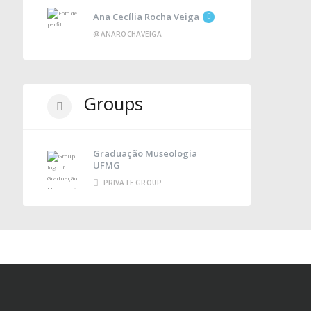
Ana Cecília Rocha Veiga
@ANAROCHAVEIGA
Groups
Graduação Museologia
UFMG
PRIVATE GROUP