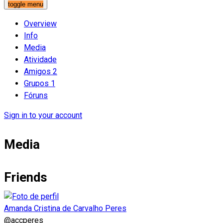
toggle menu
Overview
Info
Media
Atividade
Amigos
2
Grupos
1
Fóruns
Sign in to your account
Media
Friends
Amanda Cristina de Carvalho Peres
@accperes