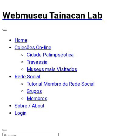
Webmuseu Tainacan Lab
Home
Coleções On-line
Cidade Palimpséstica
Travessia
Museus mais Visitados
Rede Social
Tutorial Membro da Rede Social
Grupos
Membros
Sobre / About
Login