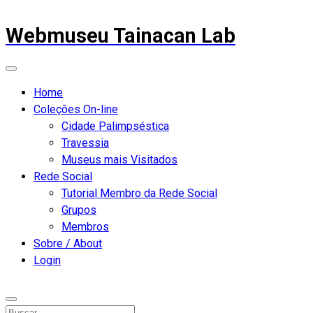
Webmuseu Tainacan Lab
Home
Coleções On-line
Cidade Palimpséstica
Travessia
Museus mais Visitados
Rede Social
Tutorial Membro da Rede Social
Grupos
Membros
Sobre / About
Login