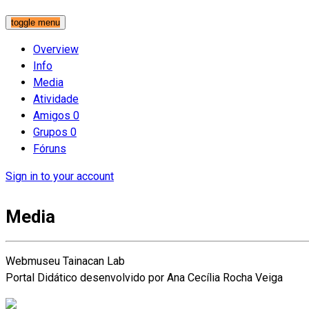
toggle menu
Overview
Info
Media
Atividade
Amigos
0
Grupos
0
Fóruns
Sign in to your account
Media
Webmuseu Tainacan Lab
Portal Didático desenvolvido por Ana Cecília Rocha Veiga