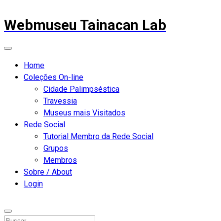
Webmuseu Tainacan Lab
Home
Coleções On-line
Cidade Palimpséstica
Travessia
Museus mais Visitados
Rede Social
Tutorial Membro da Rede Social
Grupos
Membros
Sobre / About
Login