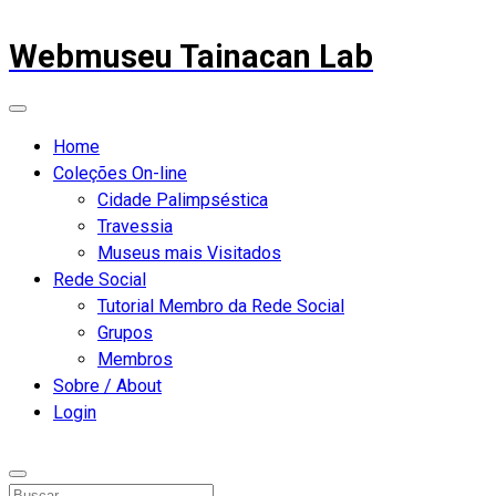
Webmuseu Tainacan Lab
Home
Coleções On-line
Cidade Palimpséstica
Travessia
Museus mais Visitados
Rede Social
Tutorial Membro da Rede Social
Grupos
Membros
Sobre / About
Login