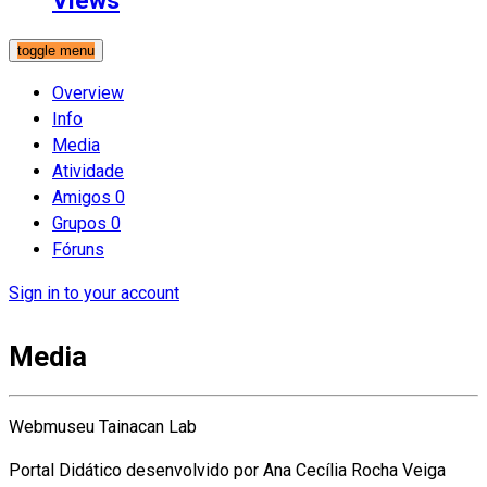
Views
toggle menu
Overview
Info
Media
Atividade
Amigos
0
Grupos
0
Fóruns
Sign in to your account
Media
Webmuseu Tainacan Lab
Portal Didático desenvolvido por Ana Cecília Rocha Veiga