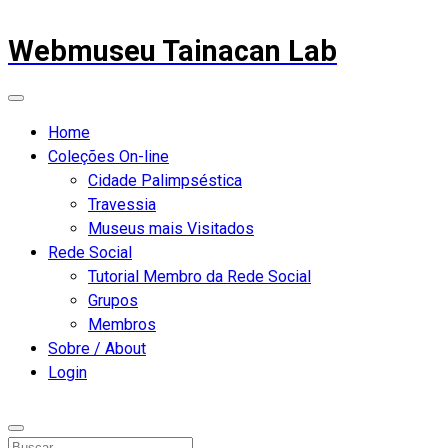
Webmuseu Tainacan Lab
Home
Coleções On-line
Cidade Palimpséstica
Travessia
Museus mais Visitados
Rede Social
Tutorial Membro da Rede Social
Grupos
Membros
Sobre / About
Login