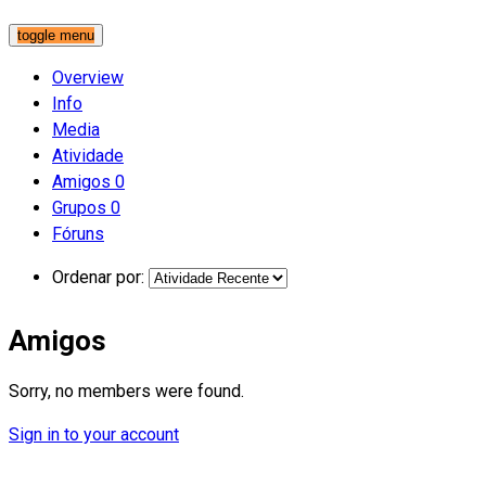
toggle menu
Overview
Info
Media
Atividade
Amigos
0
Grupos
0
Fóruns
Ordenar por:
Amigos
Sorry, no members were found.
Sign in to your account