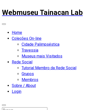
Webmuseu Tainacan Lab
Home
Coleções On-line
Cidade Palimpséstica
Travessia
Museus mais Visitados
Rede Social
Tutorial Membro da Rede Social
Grupos
Membros
Sobre / About
Login