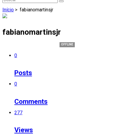
Início
>
fabianomartinsjr
fabianomartinsjr
OFFLINE
0
Posts
0
Comments
277
Views