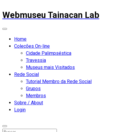
Webmuseu Tainacan Lab
Home
Coleções On-line
Cidade Palimpséstica
Travessia
Museus mais Visitados
Rede Social
Tutorial Membro da Rede Social
Grupos
Membros
Sobre / About
Login