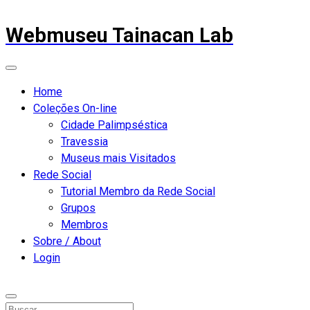
Webmuseu Tainacan Lab
Home
Coleções On-line
Cidade Palimpséstica
Travessia
Museus mais Visitados
Rede Social
Tutorial Membro da Rede Social
Grupos
Membros
Sobre / About
Login