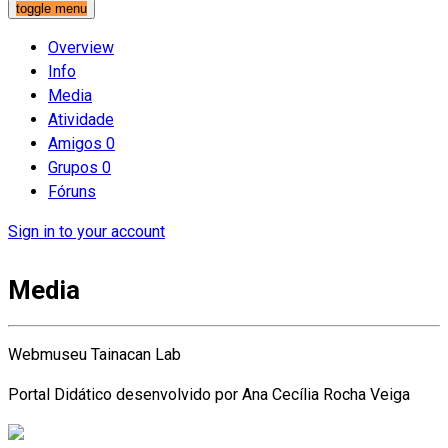
toggle menu
Overview
Info
Media
Atividade
Amigos
0
Grupos
0
Fóruns
Sign in to your account
Media
Webmuseu Tainacan Lab
Portal Didático desenvolvido por Ana Cecília Rocha Veiga