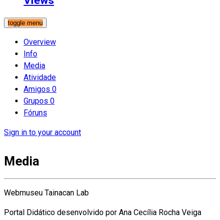
Views
toggle menu
Overview
Info
Media
Atividade
Amigos
0
Grupos
0
Fóruns
Sign in to your account
Media
Webmuseu Tainacan Lab
Portal Didático desenvolvido por Ana Cecília Rocha Veiga