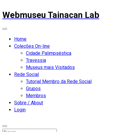
Webmuseu Tainacan Lab
Home
Coleções On-line
Cidade Palimpséstica
Travessia
Museus mais Visitados
Rede Social
Tutorial Membro da Rede Social
Grupos
Membros
Sobre / About
Login