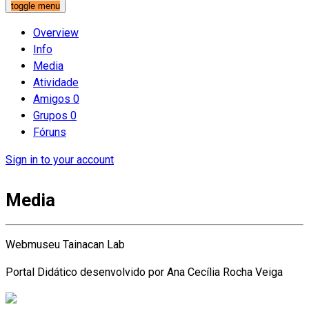
toggle menu
Overview
Info
Media
Atividade
Amigos
0
Grupos
0
Fóruns
Sign in to your account
Media
Webmuseu Tainacan Lab
Portal Didático desenvolvido por Ana Cecília Rocha Veiga