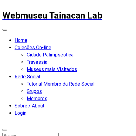
Webmuseu Tainacan Lab
Home
Coleções On-line
Cidade Palimpséstica
Travessia
Museus mais Visitados
Rede Social
Tutorial Membro da Rede Social
Grupos
Membros
Sobre / About
Login