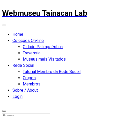
Webmuseu Tainacan Lab
Home
Coleções On-line
Cidade Palimpséstica
Travessia
Museus mais Visitados
Rede Social
Tutorial Membro da Rede Social
Grupos
Membros
Sobre / About
Login