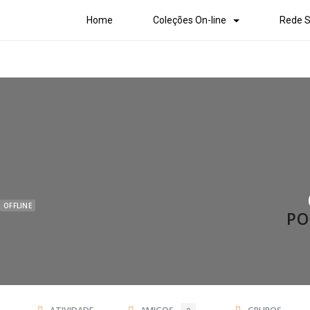
Home
Coleções On-line
Rede S
OFFLINE
PO