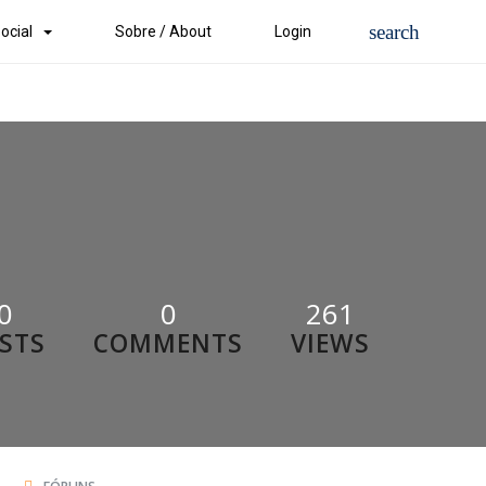
ocial
Sobre / About
Login
0
0
261
STS
COMMENTS
VIEWS