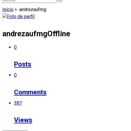
Início
>
andrezaufmg
andrezaufmg
Offline
0
Posts
0
Comments
387
Views