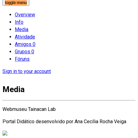
toggle menu
Overview
Info
Media
Atividade
Amigos
0
Grupos
0
Fóruns
Sign in to your account
Media
Webmuseu Tainacan Lab
Portal Didático desenvolvido por Ana Cecília Rocha Veiga