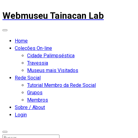
Webmuseu Tainacan Lab
Home
Coleções On-line
Cidade Palimpséstica
Travessia
Museus mais Visitados
Rede Social
Tutorial Membro da Rede Social
Grupos
Membros
Sobre / About
Login