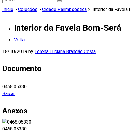
Início
>
Coleções
>
Cidade Palimpséstica
>
Interior da Favela
Interior da Favela Bom-Será
Voltar
18/10/2019
by
Lorena Luciana Brandão Costa
Documento
0468.05330
Baixar
Anexos
0468.05330