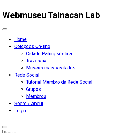
Webmuseu Tainacan Lab
Home
Coleções On-line
Cidade Palimpséstica
Travessia
Museus mais Visitados
Rede Social
Tutorial Membro da Rede Social
Grupos
Membros
Sobre / About
Login