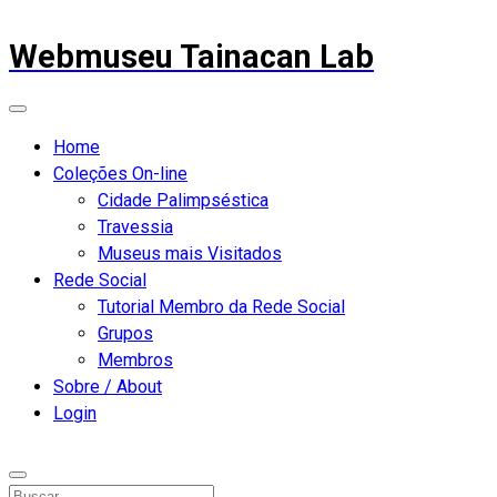
Webmuseu Tainacan Lab
Home
Coleções On-line
Cidade Palimpséstica
Travessia
Museus mais Visitados
Rede Social
Tutorial Membro da Rede Social
Grupos
Membros
Sobre / About
Login