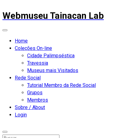
Webmuseu Tainacan Lab
Home
Coleções On-line
Cidade Palimpséstica
Travessia
Museus mais Visitados
Rede Social
Tutorial Membro da Rede Social
Grupos
Membros
Sobre / About
Login