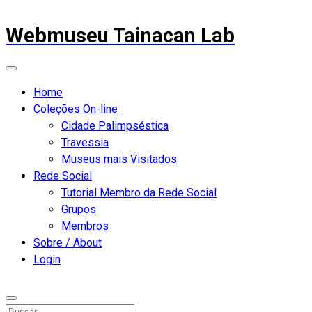
Webmuseu Tainacan Lab
Home
Coleções On-line
Cidade Palimpséstica
Travessia
Museus mais Visitados
Rede Social
Tutorial Membro da Rede Social
Grupos
Membros
Sobre / About
Login