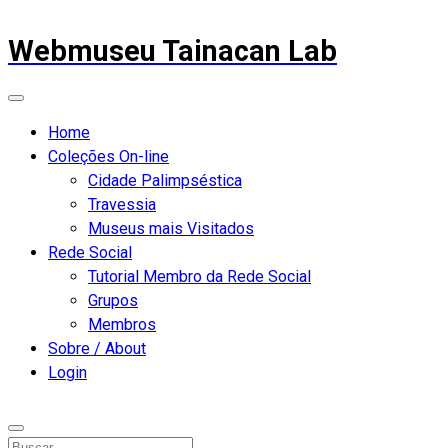
Webmuseu Tainacan Lab
Home
Coleções On-line
Cidade Palimpséstica
Travessia
Museus mais Visitados
Rede Social
Tutorial Membro da Rede Social
Grupos
Membros
Sobre / About
Login