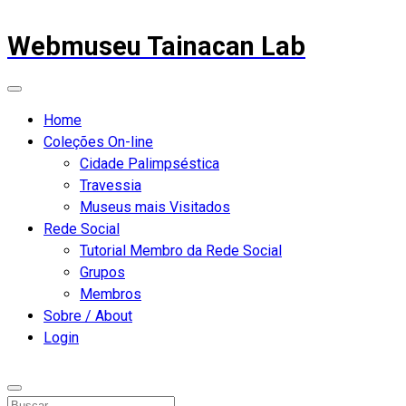
Webmuseu Tainacan Lab
Home
Coleções On-line
Cidade Palimpséstica
Travessia
Museus mais Visitados
Rede Social
Tutorial Membro da Rede Social
Grupos
Membros
Sobre / About
Login