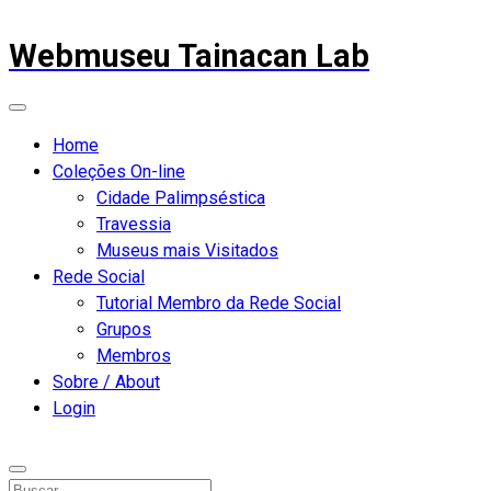
Webmuseu Tainacan Lab
Home
Coleções On-line
Cidade Palimpséstica
Travessia
Museus mais Visitados
Rede Social
Tutorial Membro da Rede Social
Grupos
Membros
Sobre / About
Login