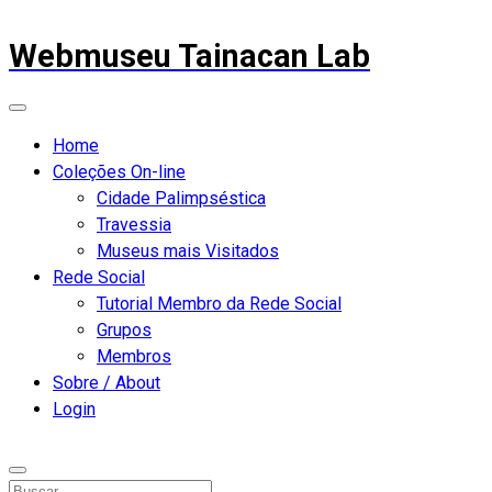
Webmuseu Tainacan Lab
Home
Coleções On-line
Cidade Palimpséstica
Travessia
Museus mais Visitados
Rede Social
Tutorial Membro da Rede Social
Grupos
Membros
Sobre / About
Login