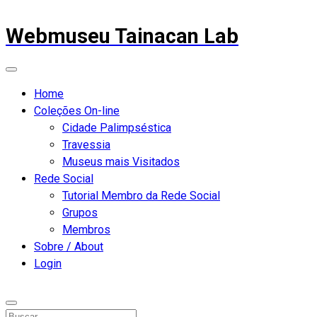
Webmuseu Tainacan Lab
Home
Coleções On-line
Cidade Palimpséstica
Travessia
Museus mais Visitados
Rede Social
Tutorial Membro da Rede Social
Grupos
Membros
Sobre / About
Login