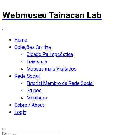
Webmuseu Tainacan Lab
Home
Coleções On-line
Cidade Palimpséstica
Travessia
Museus mais Visitados
Rede Social
Tutorial Membro da Rede Social
Grupos
Membros
Sobre / About
Login