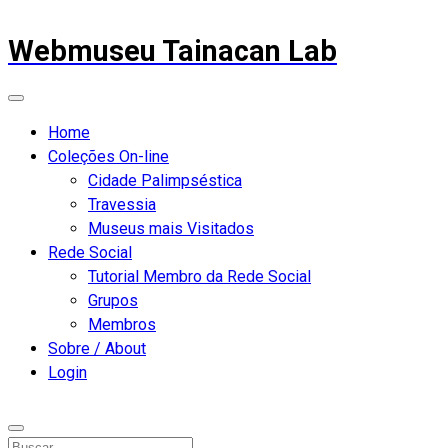
Webmuseu Tainacan Lab
Home
Coleções On-line
Cidade Palimpséstica
Travessia
Museus mais Visitados
Rede Social
Tutorial Membro da Rede Social
Grupos
Membros
Sobre / About
Login