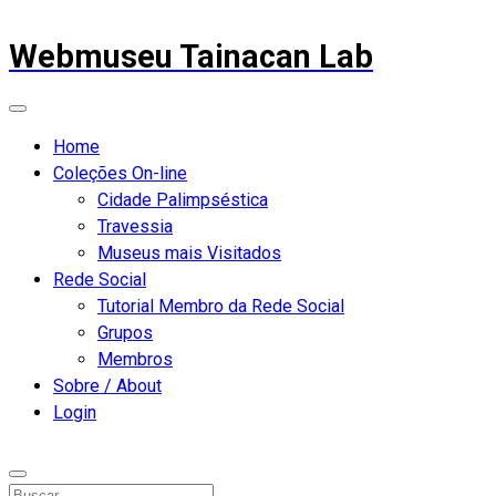
Webmuseu Tainacan Lab
Home
Coleções On-line
Cidade Palimpséstica
Travessia
Museus mais Visitados
Rede Social
Tutorial Membro da Rede Social
Grupos
Membros
Sobre / About
Login