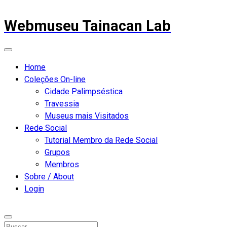
Webmuseu Tainacan Lab
Home
Coleções On-line
Cidade Palimpséstica
Travessia
Museus mais Visitados
Rede Social
Tutorial Membro da Rede Social
Grupos
Membros
Sobre / About
Login