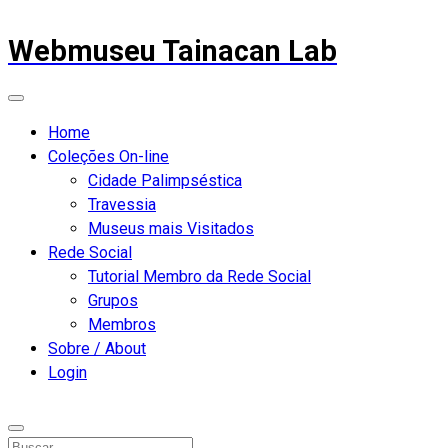
Webmuseu Tainacan Lab
Home
Coleções On-line
Cidade Palimpséstica
Travessia
Museus mais Visitados
Rede Social
Tutorial Membro da Rede Social
Grupos
Membros
Sobre / About
Login