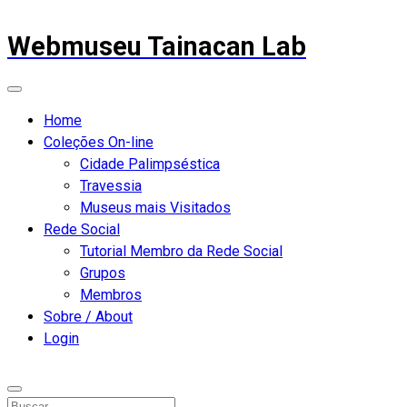
Webmuseu Tainacan Lab
Home
Coleções On-line
Cidade Palimpséstica
Travessia
Museus mais Visitados
Rede Social
Tutorial Membro da Rede Social
Grupos
Membros
Sobre / About
Login