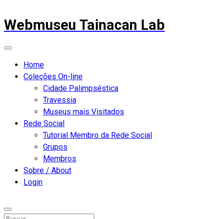
Webmuseu Tainacan Lab
Home
Coleções On-line
Cidade Palimpséstica
Travessia
Museus mais Visitados
Rede Social
Tutorial Membro da Rede Social
Grupos
Membros
Sobre / About
Login