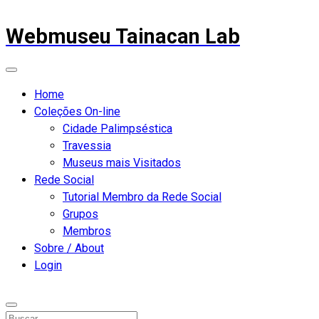
Webmuseu Tainacan Lab
Home
Coleções On-line
Cidade Palimpséstica
Travessia
Museus mais Visitados
Rede Social
Tutorial Membro da Rede Social
Grupos
Membros
Sobre / About
Login