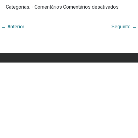
Categorias: - Comentários
Comentários desativados
←
Anterior
Seguinte
→
Webmuseu Tainacan Lab
Portal Didático desenvolvido por Ana Cecília Rocha
Veiga
Orgulhosamente desenvolvido por
WordPress
e
Tainacan
.