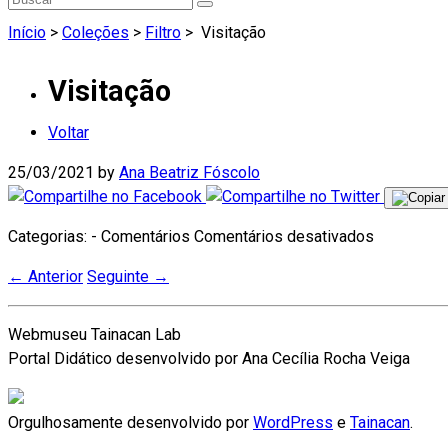
Início
>
Coleções
>
Filtro
>
Visitação
Visitação
Voltar
25/03/2021
by
Ana Beatriz Fóscolo
em
Categorias: - Comentários
Comentários desativados
Visitação
←
Anterior
Seguinte
→
Webmuseu Tainacan Lab
Portal Didático desenvolvido por Ana Cecília Rocha Veiga
Orgulhosamente desenvolvido por
WordPress
e
Tainacan
.