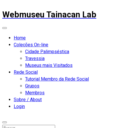
Webmuseu Tainacan Lab
Home
Coleções On-line
Cidade Palimpséstica
Travessia
Museus mais Visitados
Rede Social
Tutorial Membro da Rede Social
Grupos
Membros
Sobre / About
Login